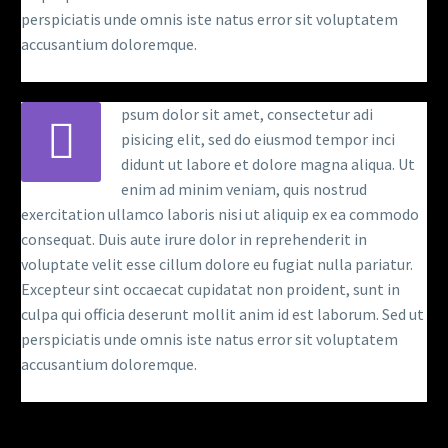
perspiciatis unde omnis iste natus error sit voluptatem
accusantium doloremque.
psum dolor sit amet, consectetur adi
pisicing elit, sed do eiusmod tempor inci
didunt ut labore et dolore magna aliqua. Ut
enim ad minim veniam, quis nostrud
exercitation ullamco laboris nisi ut aliquip ex ea commodo
consequat. Duis aute irure dolor in reprehenderit in
voluptate velit esse cillum dolore eu fugiat nulla pariatur.
Excepteur sint occaecat cupidatat non proident, sunt in
culpa qui officia deserunt mollit anim id est laborum. Sed ut
perspiciatis unde omnis iste natus error sit voluptatem
accusantium doloremque.