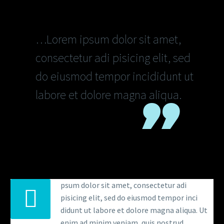
…Lorem ipsum dolor sit amet,
consectetur adi pisicing elit, sed
do eiusmod tempor incididunt ut
labore et dolore magna aliqua.
psum dolor sit amet, consectetur adi
pisicing elit, sed do eiusmod tempor inci
didunt ut labore et dolore magna aliqua. Ut
enim ad minim veniam, quis nostrud