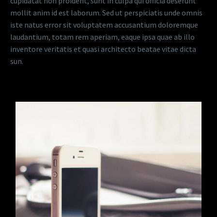
cupidatat non proident, sunt in culpa qui officia deserunt
mollit anim id est laborum. Sed ut perspiciatis unde omnis
iste natus error sit voluptatem accusantium doloremque
laudantium, totam rem aperiam, eaque ipsa quae ab illo
inventore veritatis et quasi architecto beatae vitae dicta
sun.