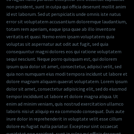
non proident, sunt in culpa qui officia deserunt mollit anim
id est laborum. Sed ut perspiciatis unde omnis iste natus
error sit voluptatem accusantium doloremque laudantium,
totam rem aperiam, eaque ipsa quae ab illo inventore
veritatis et quasi. Nemo enim ipsam voluptatem quia
voluptas sit aspernatur aut odit aut fugit, sed quia
consequuntur magni dolores eos qui ratione voluptatem
sequi nesciunt. Neque porro quisquam est, qui dolorem
ipsum quia dolor sit amet, consectetur, adipisci velit, sed
quia non numquam eius modi tempora incidunt ut labore et
dolore magnam aliquam quaerat voluptatem. Lorem ipsum
dolor sit amet, consectetur adipisicing elit, sed do eiusmod
tempor incididunt ut labore et dolore magna aliqua. Ut
enim ad minim veniam, quis nostrud exercitation ullamco
laboris nisi ut aliquip ex ea commodo consequat. Duis aute
irure dolor in reprehenderit in voluptate velit esse cillum
dolore eu fugiat nulla pariatur. Excepteur sint occaecat
cupidatat non proident, sunt in culpa qui officia deserunt