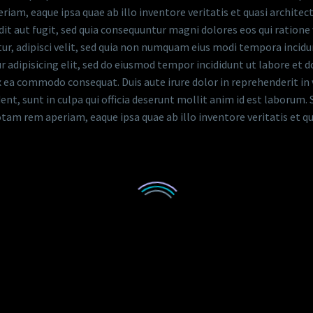
m, eaque ipsa quae ab illo inventore veritatis et quasi architec
dit aut fugit, sed quia consequuntur magni dolores eos qui ration
etur, adipisci velit, sed quia non numquam eius modi tempora inci
adipisicing elit, sed do eiusmod tempor incididunt ut labore et 
ex ea commodo consequat. Duis aute irure dolor in reprehenderit in 
nt, sunt in culpa qui officia deserunt mollit anim id est laborum. 
 rem aperiam, eaque ipsa quae ab illo inventore veritatis et quas