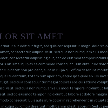
LOR SIT AMET
rnatur aut odit aut fugit, sed quia consequuntur magni dolores e
t amet, consectetur, adipisci velit, sed quia non numquam eius m
et, consectetur adipisicing elit, sed do eiusmod tempor incididu
is nisi ut aliquip ex ea commodo consequat. Duis aute irure dolor 
at cupidatat non proident, sunt in culpa qui officia deserunt molli
que laudantium, totam rem aperiam, eaque ipsa quae ab illo inven
 fugit, sed quia consequuntur magni dolores eos qui ratione volup
pisci velit, sed quia non numquam eius modi tempora incidunt ut
elit, sed do eiusmod tempor incididunt ut labore et dolore magna
modo consequat. Duis aute irure dolor in reprehenderit in voluptate
in culpa qui officia deserunt mollit anim id est laborum. Sed ut pe