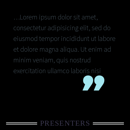
…Lorem ipsum dolor sit amet,
consectetur adipisicing elit, sed do
eiusmod tempor incididunt ut labore
et dolore magna aliqua. Ut enim ad
minim veniam, quis nostrud
exercitation ullamco laboris nisi
PRESENTERS