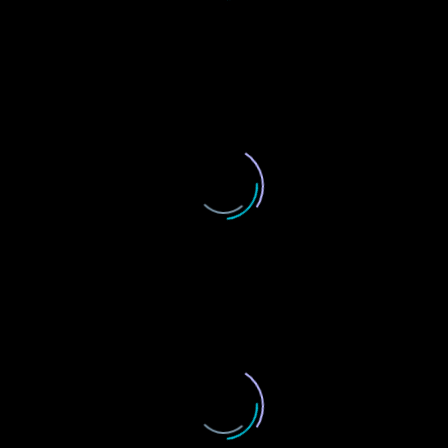
9
6
8
Mockups