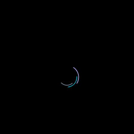
1
4
3
Vectors
5
7
Presentation