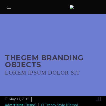
THEGEM BRANDING
OBJECTS
LOREM IPSUM DOLOR SIT


May 13, 2019
Advertising (Demo)
CI Trendy Style (Demo)