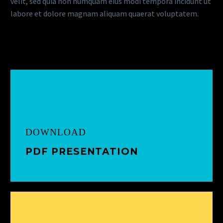
velit, sed quia non numquam eius modi tempora incidunt ut
labore et dolore magnam aliquam quaerat voluptatem.
DOWNLOAD
PDF PRESENTATION