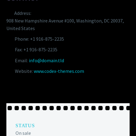
Address:
908 New Hampshire Avenue #100, Washington, DC 20037,
United States
Phone: +1 916-875-2235
Fax: +1 916-875-2235
Email:
info@domain.tld
Website:
www.codex-themes.com
STATUS
On sale