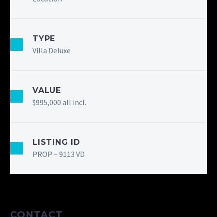
TYPE
Villa Deluxe
VALUE
$995,000 all incl.
LISTING ID
PROP – 9113 VD
CONTACT