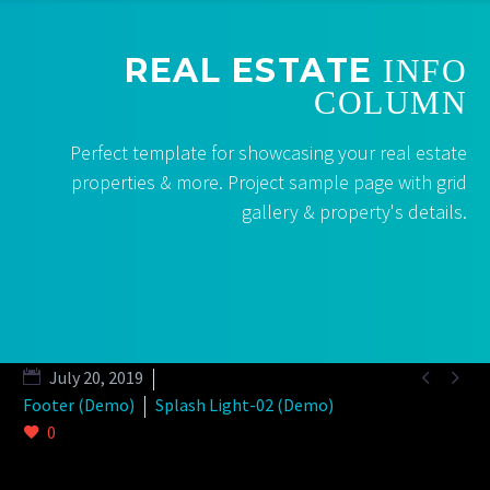
REAL ESTATE
INFO
COLUMN
Perfect template for showcasing your real estate
properties & more. Project sample page with grid
gallery & property's details.


July 20, 2019
Footer (Demo)
Splash Light-02 (Demo)
0