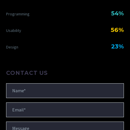
JOSH AUSTIN
54%
Pro Rider
Programming
Lorem ipsum dolor sit amet, consectetur
56%
Usability
adipisicing elit, sed do eiusmod tempor
incididunt ut labore et dolore magna
23%
Design
aliqua. Ut enim ad minim veniam, quis
nostrud exercitation ullamco.
CONTACT US