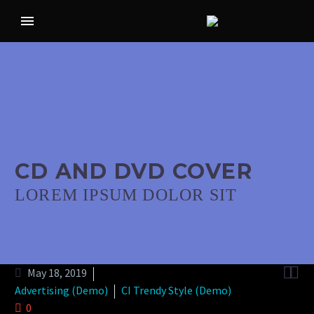
CD AND DVD COVER
LOREM IPSUM DOLOR SIT


May 18, 2019
Advertising (Demo)
CI Trendy Style (Demo)
0