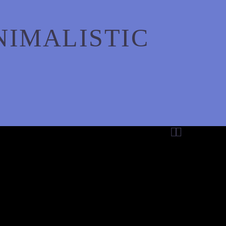
NIMALISTIC

