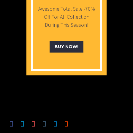
Awesome Total Sale -70%
Off For All Collection
During This Season!
BUY NOW!