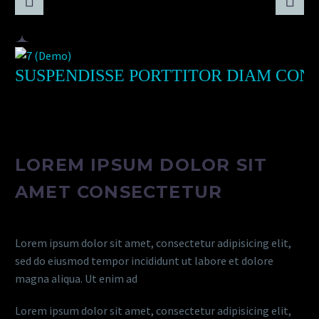
euismod mauris. Curabitur dapibus lacinia ante id tincidunt.
Cras mollis lacus ac quam sagittis, eget.
PELLENTESQUE QUIS ACCUMSAN
SUSPENDISSE PORTTITOR DIAM CON
NISL
Maecenas vitae vehicula dolor, eu vehicula justo.
Pellentesque quis accumsan nisl, eu scelerisque dui. Nullam
PELLENTESQUE QUIS ACCUMSAN NI
nec mollis sapien. Ut pharetra, orci hendrerit, risus sem.
LOREM IPSUM DOLOR SIT
UT ET VEHICULA LIGULA, VEL
UT ET VEHICULA LIGULA, VEL SUSCIP
AMET CONSECTETUR
SUSCIPIT EST.
Nullam vitae tristique sapien. Nunc
vitae euismod mauris. Curabitur dapibus lacinia ante id
Lorem ipsum dolor sit amet, consectetur adipisicing elit,
tincidunt. Cras mollis lacus ac quam sagittis, eget feugiat
sed do eiusmod tempor incididunt ut labore et dolore
ipsum porta.
magna aliqua. Ut enim ad
Lorem ipsum dolor sit amet, consectetur adipisicing elit,