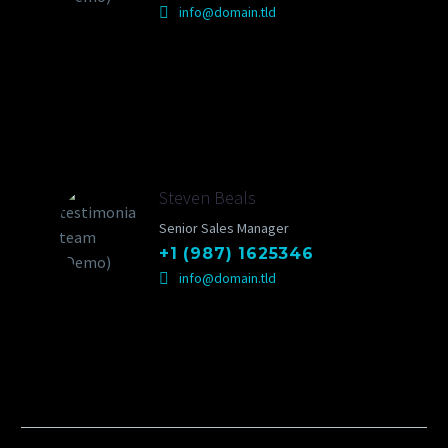
info@domain.tld
Steven Beals
Senior Sales Manager
+1 (987) 1625346
info@domain.tld