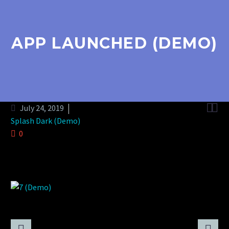
APP LAUNCHED (DEMO)


July 24, 2019
Splash Dark (Demo)
0
SUSPENDISSE PORTTITOR DIAM
CONVALLIS.
Tristique vitae sapien. Nunc vitae