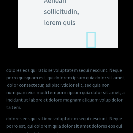
Aenean
sollicitudin,
lorem quis
dolores eos qui ratione voluptatem sequi nesciunt. Neque
porro quisquam est, qui dolorem ipsum quia dolor sit amet,
dolor consectetur, adipisci vdolor elit, sed quia non
numquam eius modi temporm ipsum quia dolor sit amet, a
incidunt ut labore et dolore magnam aliquam volup dolor
ta tem.
dolores eos qui ratione voluptatem sequi nesciunt. Neque
porro est, qui dolorem quia dolor sit amet dolores eos qui