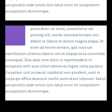
perspiciatis unde omnis iste natus error sit voluptatem
accusantium doloremque.
psum dolor sit amet, consectetur adi
pisicing elit, sed do eiusmod tempor inci
didunt ut labore et dolore magna aliqua. Ut
enim ad minim veniam, quis nostrud
exercitation ullamco laboris nisi ut aliquip ex ea commodo
consequat. Duis aute irure dolor in reprehenderit in
voluptate velit esse cillum dolore eu fugiat nulla pariatur.
Excepteur sint occaecat cupidatat non proident, sunt in
culpa qui officia deserunt mollit anim id est laborum. Sed ut
perspiciatis unde omnis iste natus error sit voluptatem
accusantium doloremque.