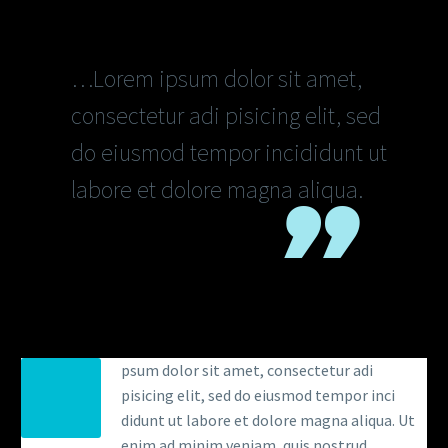
…Lorem ipsum dolor sit amet,
consectetur adi pisicing elit, sed
do eiusmod tempor incididunt ut
labore et dolore magna aliqua.
psum dolor sit amet, consectetur adi
pisicing elit, sed do eiusmod tempor inci
didunt ut labore et dolore magna aliqua. Ut
enim ad minim veniam, quis nostrud